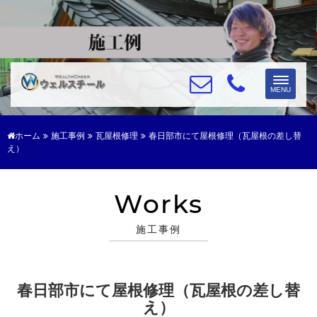
Toggle
MENU
navigat
ホーム
施工事例
瓦屋根修理
春日部市にて屋根修理（瓦屋根の差し替
え）
Works
施工事例
春日部市にて屋根修理（瓦屋根の差し替
え）