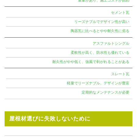
重量があり、施工コストが高め
デ
メ
セメント瓦
リ
リーズナブルでデザイン性が高い
ッ
陶器瓦に比べるとやや耐久性に劣る
ト
アスファルトシングル
柔軟性が高く、防水性も優れている
耐久性がやや低く、強風で剥がれることがある
スレート瓦
軽量でリーズナブル、デザインが豊富
定期的なメンテナンスが必要
屋根材選びに失敗しないために