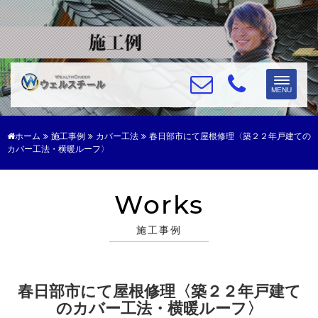
Toggle
MENU
navigat
ホーム
施工事例
カバー工法
春日部市にて屋根修理〈築２２年戸建ての
カバー工法・横暖ルーフ〉
Works
施工事例
春日部市にて屋根修理〈築２２年戸建て
のカバー工法・横暖ルーフ〉