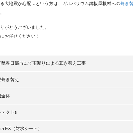
る大地震が心配…という方は、ガルバリウム鋼板屋根材への
葺き
。
りがとうございました。
にお任せください！
玉県春日部市にて雨漏りによる葺き替え工事
根葺き替え
根全体
ルテクトs
jima EX（防水シート）