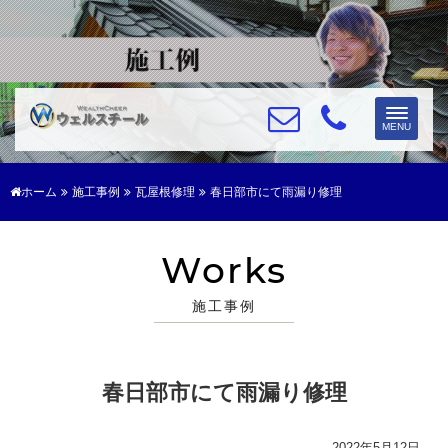
Toggle
MENU
navigat
ホーム
施工事例
瓦屋根修理
春日部市にて雨漏り修理
Works
施工事例
春日部市にて雨漏り修理
2022年5月12日