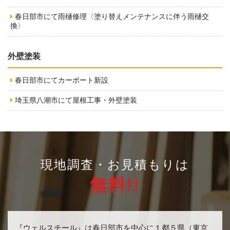
春日部市にて雨樋修理〈塗り替えメンテナンスに伴う雨樋交
換〉
外壁塗装
春日部市にてカーポート新設
埼玉県八潮市にて屋根工事・外壁塗装
現地調査・お見積もりは
無料!!
『ウェルスチール』は春日部市を中心に１都５県（東京