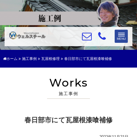
Toggle
MENU
navigat
ホーム
施工事例
瓦屋根修理
春日部市にて瓦屋根漆喰補修
Works
施工事例
春日部市にて瓦屋根漆喰補修
2022年11月21日