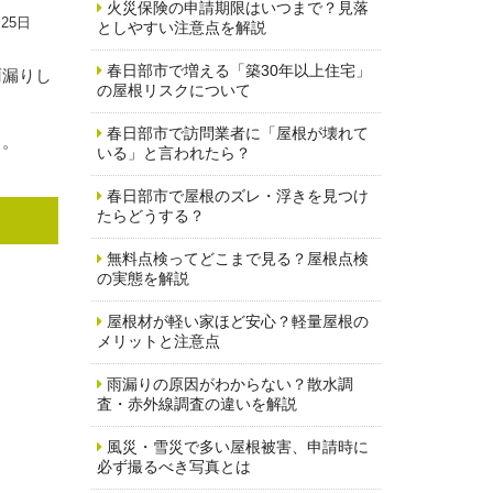
火災保険の申請期限はいつまで？見落
月25日
としやすい注意点を解説
春日部市で増える「築30年以上住宅」
雨漏りし
の屋根リスクについて
春日部市で訪問業者に「屋根が壊れて
う。
いる」と言われたら？
春日部市で屋根のズレ・浮きを見つけ
たらどうする？
無料点検ってどこまで見る？屋根点検
の実態を解説
屋根材が軽い家ほど安心？軽量屋根の
メリットと注意点
雨漏りの原因がわからない？散水調
査・赤外線調査の違いを解説
風災・雪災で多い屋根被害、申請時に
必ず撮るべき写真とは