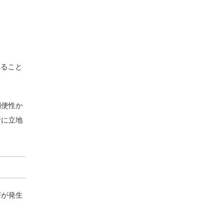
れること
利便性か
所に立地
害が発生